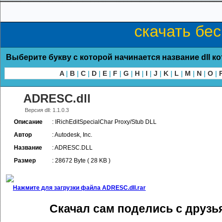
скачать бе
Выберите букву с которой начинается название dll к
A
|
B
|
C
|
D
|
E
|
F
|
G
|
H
|
I
|
J
|
K
|
L
|
M
|
N
|
O
|
ADRESC.dll
Версия dll: 1.1.0.3
Описание
: IRichEditSpecialChar Proxy/Stub DLL
Автор
: Autodesk, Inc.
Название
: ADRESC.DLL
Размер
: 28672 Byte ( 28 KB )
Нажмите для загрузки файла ADRESC.dll.rar
Скачал сам поделись с друзь