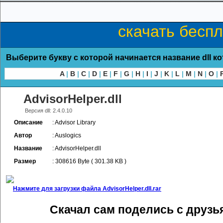
скачать беспл
Выберите букву с которой начинается название dll к
A
|
B
|
C
|
D
|
E
|
F
|
G
|
H
|
I
|
J
|
K
|
L
|
M
|
N
|
O
|
AdvisorHelper.dll
Версия dll: 2.4.0.10
Описание
: Advisor Library
Автор
: Auslogics
Название
: AdvisorHelper.dll
Размер
: 308616 Byte ( 301.38 KB )
Нажмите для загрузки файла AdvisorHelper.dll.rar
Скачал сам поделись с друзь