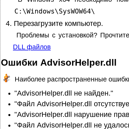
C:\Windows\SysWOW64\
Перезагрузите компьютер.
Проблемы с установкой? Прочтит
DLL файлов
Ошибки AdvisorHelper.dll
Наиболее распространенные ошибки
"AdvisorHelper.dll не найден."
"Файл AdvisorHelper.dll отсутствуе
"AdvisorHelper.dll нарушение прав
"Файл AdvisorHelper.dll не удалос