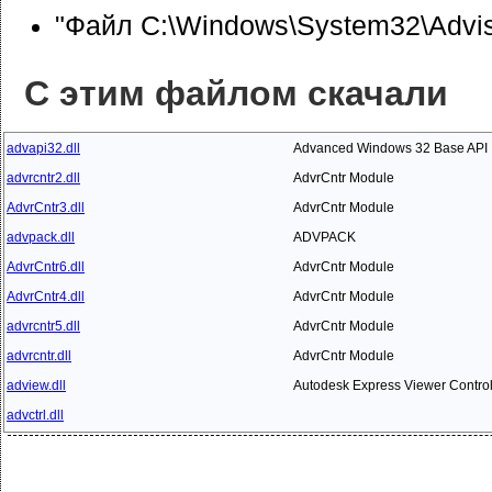
"Файл C:\Windows\System32\Adviso
С этим файлом скачали
advapi32.dll
Advanced Windows 32 Base API
advrcntr2.dll
AdvrCntr Module
AdvrCntr3.dll
AdvrCntr Module
advpack.dll
ADVPACK
AdvrCntr6.dll
AdvrCntr Module
AdvrCntr4.dll
AdvrCntr Module
advrcntr5.dll
AdvrCntr Module
advrcntr.dll
AdvrCntr Module
adview.dll
Autodesk Express Viewer Contro
advctrl.dll