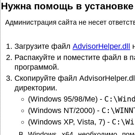
Нужна помощь в установке A
Администрация сайта не несет ответст
Загрузите файл
AdvisorHelper.dll
н
Распакуйте и поместите файл в п
программой.
Скопируйте файл AdvisorHelper.d
директории.
(Windows 95/98/Me) -
C:\Win
(Windows NT/2000) -
C:\WINN
(Windows XP, Vista, 7) -
C:\Wi
В Windows x64 необходимо пом