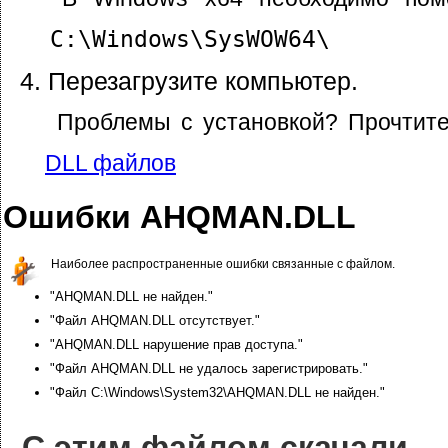
C:\Windows\SysWOW64\
Перезагрузите компьютер.
Проблемы с установкой? Прочтит
DLL файлов
Ошибки AHQMAN.DLL
Наиболее распространенные ошибки связанные с файлом.
"AHQMAN.DLL не найден."
"Файл AHQMAN.DLL отсутствует."
"AHQMAN.DLL нарушение прав доступа."
"Файл AHQMAN.DLL не удалось зарегистрировать."
"Файл C:\Windows\System32\AHQMAN.DLL не найден."
С этим файлом скачали