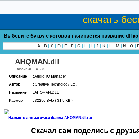
скачать бе
Выберите букву с которой начинается название dll к
A
|
B
|
C
|
D
|
E
|
F
|
G
|
H
|
I
|
J
|
K
|
L
|
M
|
N
|
O
|
AHQMAN.dll
Версия dll: 1.0.53.0
Описание
: AudioHQ Manager
Автор
: Creative Technology Ltd.
Название
: AHQMAN.DLL
Размер
: 32256 Byte ( 31.5 KB )
Нажмите для загрузки файла AHQMAN.dll.rar
Скачал сам поделись с друзь