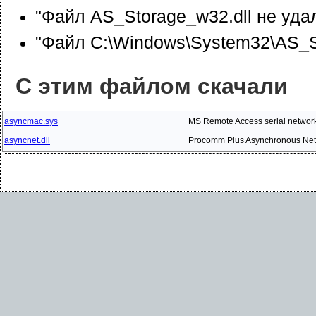
"Файл AS_Storage_w32.dll не уда
"Файл C:\Windows\System32\AS_St
С этим файлом скачали
asyncmac.sys
MS Remote Access serial network
asyncnet.dll
Procomm Plus Asynchronous Netw