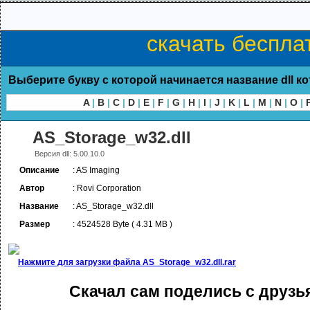
скачать беспла
Выберите букву с которой начинается название dll к
A
|
B
|
C
|
D
|
E
|
F
|
G
|
H
|
I
|
J
|
K
|
L
|
M
|
N
|
O
|
AS_Storage_w32.dll
Версия dll: 5.00.10.0
Описание
: AS Imaging
Автор
: Rovi Corporation
Название
: AS_Storage_w32.dll
Размер
: 4524528 Byte ( 4.31 MB )
Нажмите для загрузки файла AS_Storage_w32.dll.rar
Скачал сам поделись с друзь