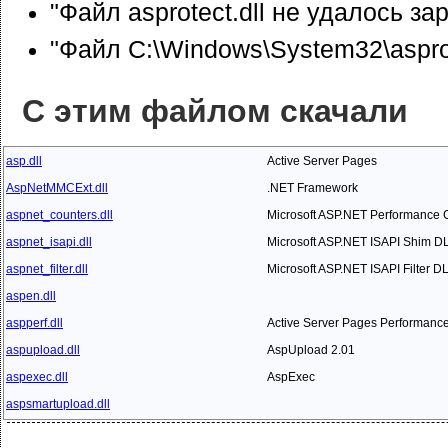
"Файл asprotect.dll не удалось за
"Файл C:\Windows\System32\asprot
С этим файлом скачали
asp.dll
Active Server Pages
AspNetMMCExt.dll
.NET Framework
aspnet_counters.dll
Microsoft ASP.NET Performance 
aspnet_isapi.dll
Microsoft ASP.NET ISAPI Shim D
aspnet_filter.dll
Microsoft ASP.NET ISAPI Filter D
aspen.dll
aspperf.dll
Active Server Pages Performanc
aspupload.dll
AspUpload 2.01
aspexec.dll
AspExec
aspsmartupload.dll