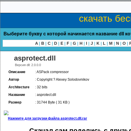
скачать бес
Выберите букву с которой начинается название dll к
A
|
B
|
C
|
D
|
E
|
F
|
G
|
H
|
I
|
J
|
K
|
L
|
M
|
N
|
O
|
asprotect.dll
Версия dll: 2.0.0.0
Описание
: ASPack compressor
Автор
: Copyright ? Alexey Solodovnikov
Architecture
: 32 bits
Название
: asprotect.dll
Размер
: 31744 Byte ( 31 KB )
Нажмите для загрузки файла asprotect.dll.rar
Скачал сам поделись с друзь