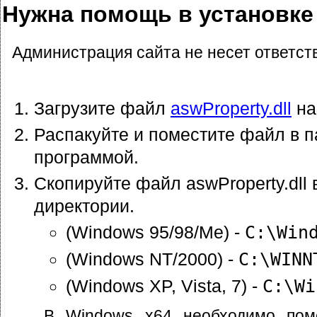
Нужна помощь в установке 
Администрация сайта не несет ответст
Загрузите файл
aswProperty.dll
на
Распакуйте и поместите файл в п
программой.
Скопируйте файл aswProperty.dl
директории.
(Windows 95/98/Me) -
C:\Win
(Windows NT/2000) -
C:\WINN
(Windows XP, Vista, 7) -
C:\Wi
В Windows x64 необходимо пом