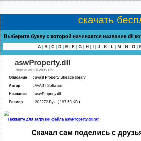
скачать беспл
Выберите букву с которой начинается название dll к
A
|
B
|
C
|
D
|
E
|
F
|
G
|
H
|
I
|
J
|
K
|
L
|
M
|
N
|
O
|
aswProperty.dll
Версия dll: 9.0.2006.159
Описание
: avast Property Storage library
Автор
: AVAST Software
Название
: aswProperty.dll
Размер
: 202272 Byte ( 197.53 KB )
Нажмите для загрузки файла aswProperty.dll.rar
Скачал сам поделись с друзь