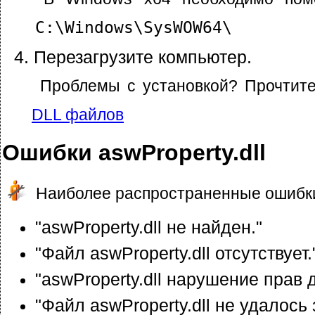
C:\Windows\SysWOW64\
Перезагрузите компьютер.
Проблемы с установкой? Прочтит
DLL файлов
Ошибки aswProperty.dll
Наиболее распространенные ошибки
"aswProperty.dll не найден."
"Файл aswProperty.dll отсутствует.
"aswProperty.dll нарушение прав 
"Файл aswProperty.dll не удалось