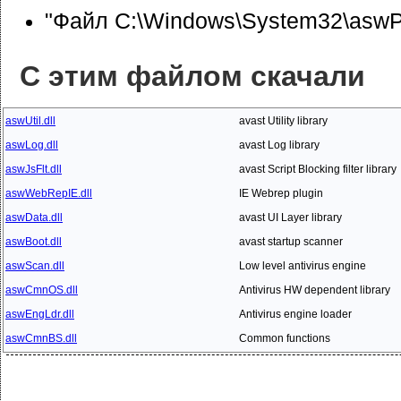
"Файл C:\Windows\System32\aswPro
С этим файлом скачали
aswUtil.dll
avast Utility library
aswLog.dll
avast Log library
aswJsFlt.dll
avast Script Blocking filter library
aswWebRepIE.dll
IE Webrep plugin
aswData.dll
avast UI Layer library
aswBoot.dll
avast startup scanner
aswScan.dll
Low level antivirus engine
aswCmnOS.dll
Antivirus HW dependent library
aswEngLdr.dll
Antivirus engine loader
aswCmnBS.dll
Common functions