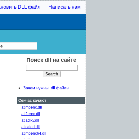
ановить DLL файл
Написать нам
l
ие
Поиск dll на сайте
Зачем нужны .dll файлы
Сейчас качают
atimpenc.dll
ati2erec.dll
atiadlxy.dll
aticaldd.dll
atimpenc64.dll