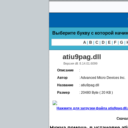
Выберите букву с которой начин
A
|
B
|
C
|
D
|
E
|
F
|
G
|
atiu9pag.dll
Версия dll: 8.14.01.6099
Описание
:
Автор
: Advanced Micro Devices Inc.
Название
: atiu9pag.dll
Размер
: 20480 Byte ( 20 KB )
Нажмите для загрузки файла atiu9pag.dll.
Скачал
Нужна помощь в установке ati