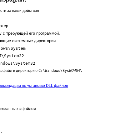
сти за ваши действия
ютер.
у с требующей его программой.
дующие системные директории.
dows\System
T\System32
indows\System32
ь файл в директорию
C:\Windows\SysWOW64\
комендации по установке DLL файлов
вязанные с файлом.
."