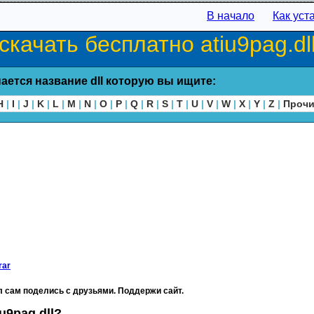
В начало
Как уст
скачать бесплатно atiu9pag.dl
ается название dll которую вы ищите:
H
|
I
|
J
|
K
|
L
|
M
|
N
|
O
|
P
|
Q
|
R
|
S
|
T
|
U
|
V
|
W
|
X
|
Y
|
Z
|
Проч
rar
 сам поделись с друзьями. Поддержи сайт.
u9pag.dll?