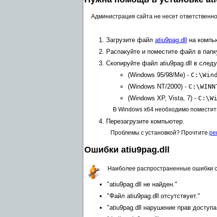
Администрация сайта не несет ответственно
Загрузите файл
atiu9pag.dll
на компь
Распакуйте и поместите файл в папк
Скопируйте файл atiu9pag.dll в сле
(Windows 95/98/Me) -
C:\Win
(Windows NT/2000) -
C:\WINN
(Windows XP, Vista, 7) -
C:\W
В Windows x64 необходимо поместит
Перезагрузите компьютер.
Проблемы с установкой? Прочтите
ре
Ошибки atiu9pag.dll
Наиболее распространенные ошибки с
"atiu9pag.dll не найден."
"Файл atiu9pag.dll отсутствует."
"atiu9pag.dll нарушение прав доступа