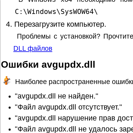
C:\Windows\SysWOW64\
Перезагрузите компьютер.
Проблемы с установкой? Прочтит
DLL файлов
Ошибки avgupdx.dll
Наиболее распространенные ошибки
"avgupdx.dll не найден."
"Файл avgupdx.dll отсутствует."
"avgupdx.dll нарушение прав дост
"Файл avgupdx.dll не удалось зар