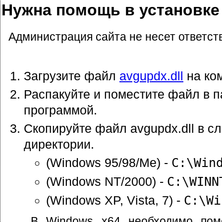
Нужна помощь в установке 
Администрация сайта не несет ответст
Загрузите файл
avgupdx.dll
на ко
Распакуйте и поместите файл в п
программой.
Скопируйте файл avgupdx.dll в 
директории.
(Windows 95/98/Me) -
C:\Win
(Windows NT/2000) -
C:\WINN
(Windows XP, Vista, 7) -
C:\Wi
В Windows x64 необходимо пом