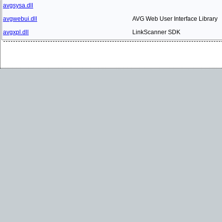
avgsysa.dll
avgwebui.dll
AVG Web User Interface Library
avgxpl.dll
LinkScanner SDK