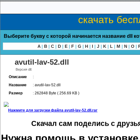
скачать беспл
Выберите букву с которой начинается название dll к
A
|
B
|
C
|
D
|
E
|
F
|
G
|
H
|
I
|
J
|
K
|
L
|
M
|
N
|
O
|
avutil-lav-52.dll
Версия dll:
Описание
:
Название
: avutil-lav-52.dll
Размер
: 262848 Byte ( 256.69 KB )
Нажмите для загрузки файла avutil-lav-52.dll.rar
Скачал сам поделись с друзь
Нужна помощь в установке av