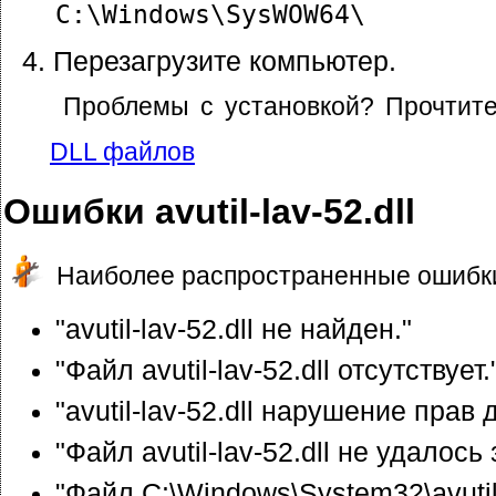
C:\Windows\SysWOW64\
Перезагрузите компьютер.
Проблемы с установкой? Прочтит
DLL файлов
Ошибки avutil-lav-52.dll
Наиболее распространенные ошибки
"avutil-lav-52.dll не найден."
"Файл avutil-lav-52.dll отсутствует.
"avutil-lav-52.dll нарушение прав 
"Файл avutil-lav-52.dll не удалось
"Файл C:\Windows\System32\avutil-