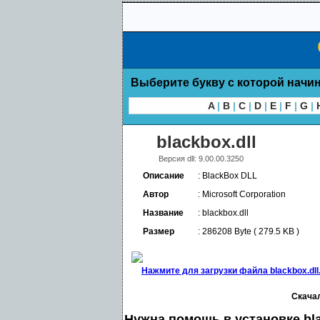
Выберите букву с которой начин
A
|
B
|
C
|
D
|
E
|
F
|
G
|
blackbox.dll
Версия dll: 9.00.00.3250
Описание
: BlackBox DLL
Автор
: Microsoft Corporation
Название
: blackbox.dll
Размер
: 286208 Byte ( 279.5 KB )
Нажмите для загрузки файла blackbox.dll.
Скачал
Нужна помощь в установке bla