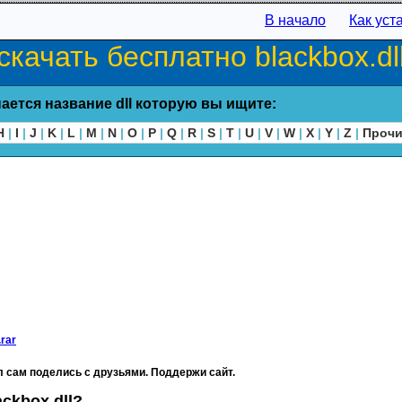
В начало
Как уст
скачать бесплатно blackbox.dl
ается название dll которую вы ищите:
H
|
I
|
J
|
K
|
L
|
M
|
N
|
O
|
P
|
Q
|
R
|
S
|
T
|
U
|
V
|
W
|
X
|
Y
|
Z
|
Проч
rar
 сам поделись с друзьями. Поддержи сайт.
ckbox.dll?