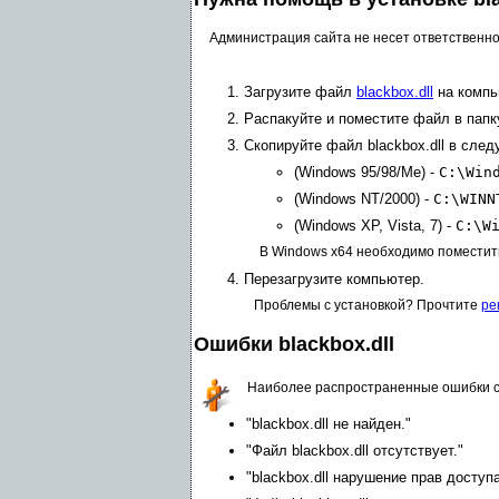
Администрация сайта не несет ответственно
Загрузите файл
blackbox.dll
на компь
Распакуйте и поместите файл в папк
Скопируйте файл blackbox.dll в сле
(Windows 95/98/Me) -
C:\Win
(Windows NT/2000) -
C:\WINN
(Windows XP, Vista, 7) -
C:\W
В Windows x64 необходимо поместит
Перезагрузите компьютер.
Проблемы с установкой? Прочтите
ре
Ошибки blackbox.dll
Наиболее распространенные ошибки с
"blackbox.dll не найден."
"Файл blackbox.dll отсутствует."
"blackbox.dll нарушение прав доступа