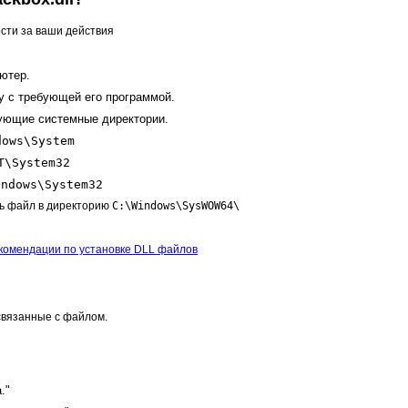
сти за ваши действия
ютер.
у с требующей его программой.
дующие системные директории.
dows\System
T\System32
indows\System32
ь файл в директорию
C:\Windows\SysWOW64\
комендации по установке DLL файлов
вязанные с файлом.
."