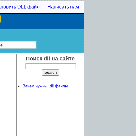
ановить DLL файл
Написать нам
l
ие
Поиск dll на сайте
Зачем нужны .dll файлы