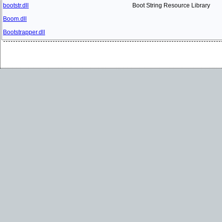
bootstr.dll
Boot String Resource Library
Boom.dll
Bootstrapper.dll