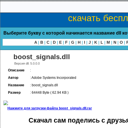
скачать беспл
Выберите букву с которой начинается название dll к
A
|
B
|
C
|
D
|
E
|
F
|
G
|
H
|
I
|
J
|
K
|
L
|
M
|
N
|
O
|
boost_signals.dll
Версия dll: 5.0.0.0
Описание
:
Автор
: Adobe Systems Incorporated
Название
: boost_signals.dll
Размер
: 64448 Byte ( 62.94 KB )
Нажмите для загрузки файла boost_signals.dll.rar
Скачал сам поделись с друзь