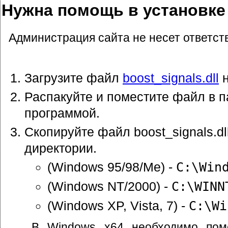
Нужна помощь в установке b
Администрация сайта не несет ответст
Загрузите файл
boost_signals.dll
н
Распакуйте и поместите файл в п
программой.
Скопируйте файл boost_signals.d
директории.
(Windows 95/98/Me) -
C:\Win
(Windows NT/2000) -
C:\WINN
(Windows XP, Vista, 7) -
C:\Wi
В Windows x64 необходимо пом