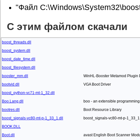
"Файл C:\Windows\System32\boost_
С этим файлом скачали
boost_threads.dll
boost_system.dll
boost_date_time.dll
boost_filesystem.dll
booster_mm.dll
WinHL-Booster Metamod Plugin
bootvid.dll
VGA Boot Driver
boost_python-vc71-mt-1_32.dll
Boo.Lang.dll
boo - an extensible programming 
bootres.dll
Boot Resource Library
boost_signals-vc80-mt-p-1_33_1.dll
boost_signals-vc80-mt-p-1_33_1
BOOK.DLL
Boot.dll
avast English Boot Scanner Mod