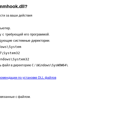
mmhook.dll?
сти за ваши действия
ьютер.
у с требующей его программой.
едующие системные директории.
dows\System
T\System32
indows\System32
ь файл в директорию
C:\Windows\SysWOW64\
комендации по установке DLL файлов
вязанные с файлом.