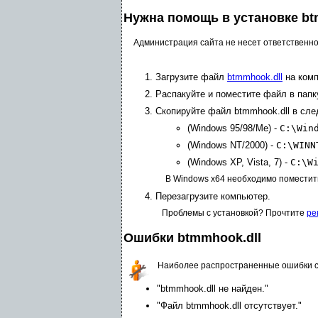
Нужна помощь в установке bt
Администрация сайта не несет ответственно
Загрузите файл
btmmhook.dll
на комп
Распакуйте и поместите файл в папк
Скопируйте файл btmmhook.dll в сл
(Windows 95/98/Me) -
C:\Win
(Windows NT/2000) -
C:\WINN
(Windows XP, Vista, 7) -
C:\W
В Windows x64 необходимо поместит
Перезагрузите компьютер.
Проблемы с установкой? Прочтите
ре
Ошибки btmmhook.dll
Наиболее распространенные ошибки с
"btmmhook.dll не найден."
"Файл btmmhook.dll отсутствует."