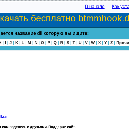
В начало
Как уст
качать бесплатно btmmhook.dl
ается название dll которую вы ищите:
H
|
I
|
J
|
K
|
L
|
M
|
N
|
O
|
P
|
Q
|
R
|
S
|
T
|
U
|
V
|
W
|
X
|
Y
|
Z
|
Проч
l.rar
 сам поделись с друзьями. Поддержи сайт.