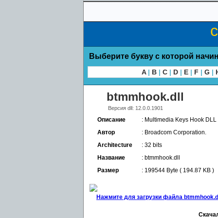
с
Выберите букву с которой начин
A
|
B
|
C
|
D
|
E
|
F
|
G
|
btmmhook.dll
Версия dll: 12.0.0.1901
Описание
: Multimedia Keys Hook DLL
Автор
: Broadcom Corporation.
Architecture
: 32 bits
Название
: btmmhook.dll
Размер
: 199544 Byte ( 194.87 KB )
Нажмите для загрузки файла btmmhook.dl
Скачал