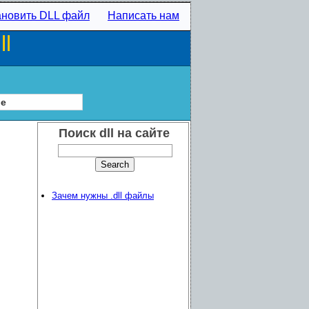
ановить DLL файл
Написать нам
l
ие
Поиск dll на сайте
Зачем нужны .dll файлы