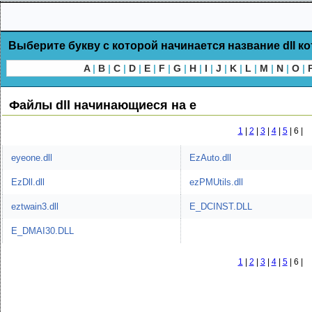
Выберите букву с которой начинается название dll к
A
|
B
|
C
|
D
|
E
|
F
|
G
|
H
|
I
|
J
|
K
|
L
|
M
|
N
|
O
|
Файлы dll начинающиеся на e
1
|
2
|
3
|
4
|
5
|
6 |
eyeone.dll
EzAuto.dll
EzDll.dll
ezPMUtils.dll
eztwain3.dll
E_DCINST.DLL
E_DMAI30.DLL
1
|
2
|
3
|
4
|
5
|
6 |