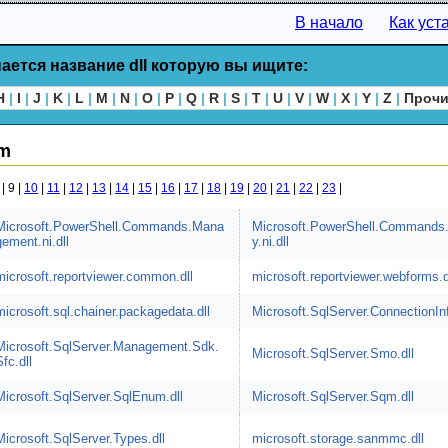
В начало
Как уст
ается название dll которую вы ищите:
H
|
I
|
J
|
K
|
L
|
M
|
N
|
O
|
P
|
Q
|
R
|
S
|
T
|
U
|
V
|
W
|
X
|
Y
|
Z
|
Проч
 m
|
9 |
10
|
11
|
12
|
13
|
14
|
15
|
16
|
17
|
18
|
19
|
20
|
21
|
22
|
23
|
Microsoft.PowerShell.Commands.Mana
Microsoft.PowerShell.Commands.U
gement.ni.dll
y.ni.dll
microsoft.reportviewer.common.dll
microsoft.reportviewer.webforms.d
microsoft.sql.chainer.packagedata.dll
Microsoft.SqlServer.ConnectionInf
Microsoft.SqlServer.Management.Sdk.
Microsoft.SqlServer.Smo.dll
Sfc.dll
Microsoft.SqlServer.SqlEnum.dll
Microsoft.SqlServer.Sqm.dll
Microsoft.SqlServer.Types.dll
microsoft.storage.sanmmc.dll