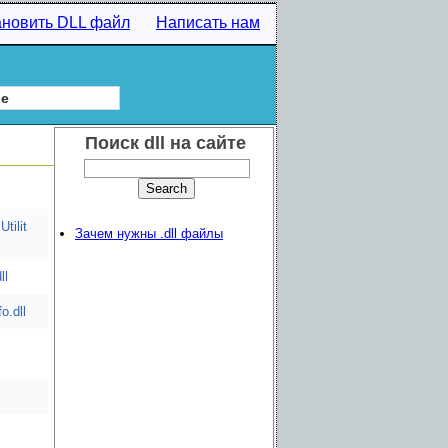
ановить DLL файл
Написать нам
ие
Поиск dll на сайте
tilit
Зачем нужны .dll файлы
ll
o.dll