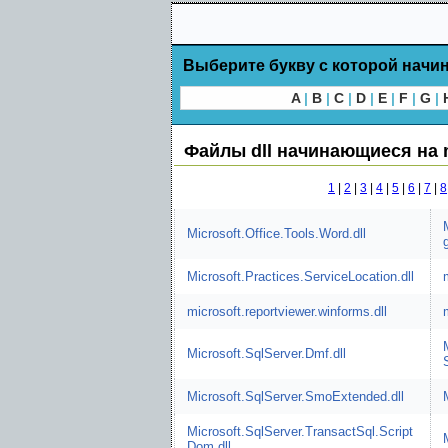
Выберите букву с которой начин
A
|
B
|
C
|
D
|
E
|
F
|
G
|
Файлы dll начинающиеся на
1
|
2
|
3
|
4
|
5
|
6
|
7
|
8
Microsoft.Office.Tools.Word.dll
Microsoft.Practices.ServiceLocation.dll
microsoft.reportviewer.winforms.dll
Microsoft.SqlServer.Dmf.dll
Microsoft.SqlServer.SmoExtended.dll
Microsoft.SqlServer.TransactSql.Script
Dom.dll