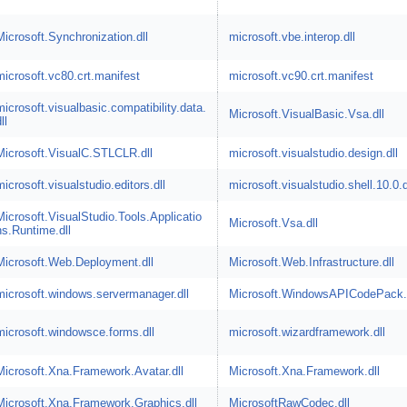
Microsoft.Synchronization.dll
microsoft.vbe.interop.dll
microsoft.vc80.crt.manifest
microsoft.vc90.crt.manifest
microsoft.visualbasic.compatibility.data.
Microsoft.VisualBasic.Vsa.dll
ll
Microsoft.VisualC.STLCLR.dll
microsoft.visualstudio.design.dll
microsoft.visualstudio.editors.dll
microsoft.visualstudio.shell.10.0.d
Microsoft.VisualStudio.Tools.Applicatio
Microsoft.Vsa.dll
ns.Runtime.dll
Microsoft.Web.Deployment.dll
Microsoft.Web.Infrastructure.dll
microsoft.windows.servermanager.dll
Microsoft.WindowsAPICodePack.d
microsoft.windowsce.forms.dll
microsoft.wizardframework.dll
Microsoft.Xna.Framework.Avatar.dll
Microsoft.Xna.Framework.dll
Microsoft.Xna.Framework.Graphics.dll
MicrosoftRawCodec.dll