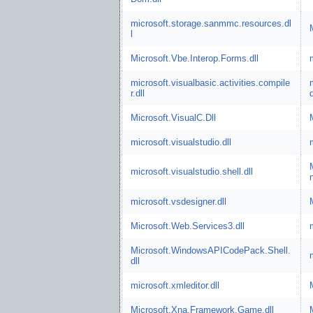
microsoft.storage.sanmmc.resources.dl
l
Microsoft.Vbe.Interop.Forms.dll
microsoft.visualbasic.activities.compile
r.dll
d
Microsoft.VisualC.Dll
microsoft.visualstudio.dll
microsoft.visualstudio.shell.dll
microsoft.vsdesigner.dll
Microsoft.Web.Services3.dll
Microsoft.WindowsAPICodePack.Shell.
dll
microsoft.xmleditor.dll
Microsoft.Xna.Framework.Game.dll