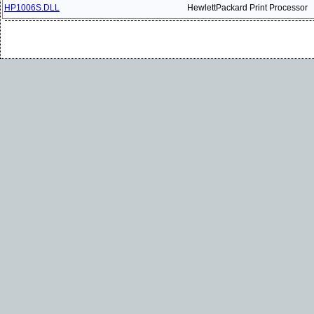
HP1006S.DLL
HewlettPackard Print Processor