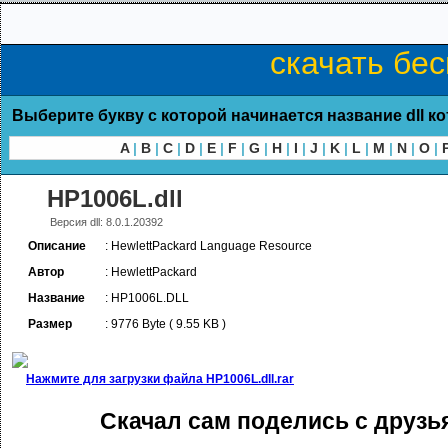
скачать бес
Выберите букву с которой начинается название dll к
A
|
B
|
C
|
D
|
E
|
F
|
G
|
H
|
I
|
J
|
K
|
L
|
M
|
N
|
O
|
HP1006L.dll
Версия dll: 8.0.1.20392
Описание
: HewlettPackard Language Resource
Автор
: HewlettPackard
Название
: HP1006L.DLL
Размер
: 9776 Byte ( 9.55 KB )
Нажмите для загрузки файла HP1006L.dll.rar
Скачал сам поделись с друзь