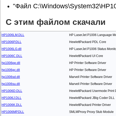
"Файл C:\Windows\System32\HP10
С этим файлом скачали
HP1006LM.DLL
HP LaserJet P1006 Language Mo
HP1006P.DLL
HewlettPackard PDL Core
HP1006LG.dll
HP LaserJet P1006 Status Monit
HP1006C.DLL
HewlettPackard UI Core
hp1006pp.dll
HP Printer Software Driver
hp1006gc.dll
HP Printer Software Driver
hp1006sd.dll
Marvell Printer Software Driver
hp1006su.dll
Marvell Printer Software Driver
HP1006D.DLL
HewlettPackard Usermode Print D
HP1006J.DLL
HewlettPackard JBig Coder DLL
HP1006K.DLL
HewlettPackard Printer Driver
HP1006MP.DLL
SMLMProxy Proxy Stub Module