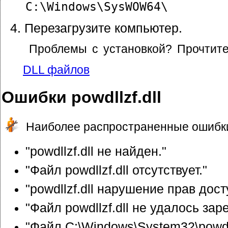
C:\Windows\SysWOW64\
Перезагрузите компьютер.
Проблемы с установкой? Прочтит
DLL файлов
Ошибки powdllzf.dll
Наиболее распространенные ошибки
"powdllzf.dll не найден."
"Файл powdllzf.dll отсутствует."
"powdllzf.dll нарушение прав дост
"Файл powdllzf.dll не удалось зар
"Файл C:\Windows\System32\powdll