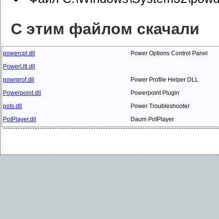
С этим файлом скачали
powercpl.dll
Power Options Control Panel
PowerUtl.dll
powrprof.dll
Power Profile Helper DLL
Powerpoint.dll
Powerpoint Plugin
pots.dll
Power Troubleshooter
PotPlayer.dll
Daum PotPlayer