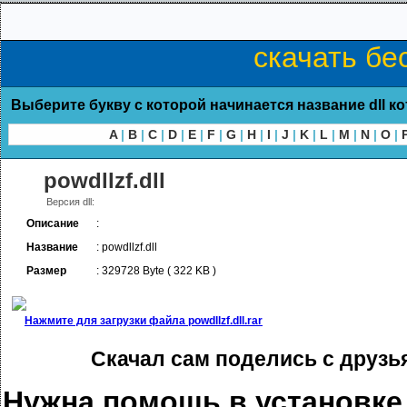
скачать бес
Выберите букву с которой начинается название dll к
A
|
B
|
C
|
D
|
E
|
F
|
G
|
H
|
I
|
J
|
K
|
L
|
M
|
N
|
O
|
powdllzf.dll
Версия dll:
Описание
:
Название
: powdllzf.dll
Размер
: 329728 Byte ( 322 KB )
Нажмите для загрузки файла powdllzf.dll.rar
Скачал сам поделись с друзь
Нужна помощь в установке p