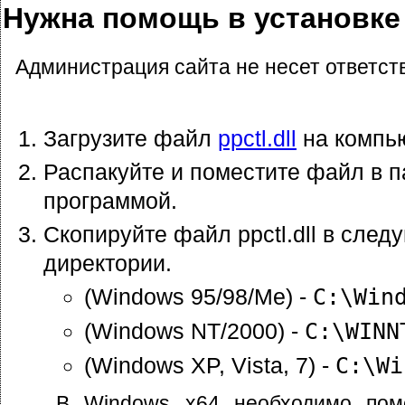
Нужна помощь в установке p
Администрация сайта не несет ответст
Загрузите файл
ppctl.dll
на компь
Распакуйте и поместите файл в п
программой.
Скопируйте файл ppctl.dll в сле
директории.
(Windows 95/98/Me) -
C:\Win
(Windows NT/2000) -
C:\WINN
(Windows XP, Vista, 7) -
C:\Wi
В Windows x64 необходимо пом