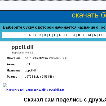
скачать б
Выберите букву с которой начинается название dll к
A
|
B
|
C
|
D
|
E
|
F
|
G
|
H
|
I
|
J
|
K
|
L
|
M
|
N
|
O
|
ppctl.dll
Версия dll: 5.6.9.8
Описание
: eTrust PestPatrol version 5 SDK
Автор
: CA
Название
: ppctl.dll
Размер
: 9754 Byte ( 9.53 KB )
Нажмите для загрузки файла ppctl.dll.rar
Скачал сам поделись с друзь