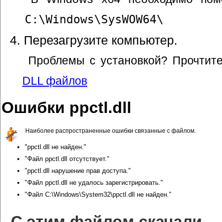
C:\Windows\SysWOW64\
Перезагрузите компьютер.
Проблемы с установкой? Прочтит
DLL файлов
Ошибки ppctl.dll
Наиболее распространенные ошибки связанные с файлом.
"ppctl.dll не найден."
"Файл ppctl.dll отсутствует."
"ppctl.dll нарушение прав доступа."
"Файл ppctl.dll не удалось зарегистрировать."
"Файл C:\Windows\System32\ppctl.dll не найден."
С этим файлом скачали