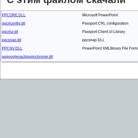
PPCORE.DLL
Microsoft PowerPoint
ppcrlconfig.dll
Passport CRL configuration
ppcrlui.dll
Passport Client UI Library
ppcsnap.dll
ppcsnap DLL
PPCNV.DLL
PowerPoint XMLBinary File Form
ppgooglenaclpluginchrome.dll